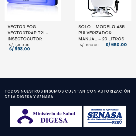
VECTOR FOG –
SOLO – MODELO 435 –
VECTORTRAP T21 –
PULVERIZADOR
INSECTOCUTOR
MANUAL – 20 LITROS
El
El
El
S/
650.00
S/
1,300.00
S/
880.00
El
precio
precio
pre
S/
998.00
precio
original
original
act
actual
era:
era:
es:
es:
S/ 1,300.00.
S/ 880.00.
S/ 
S/ 998.00.
AÑADIR AL CARRITO
AÑADIR AL CARRITO
TODOS NUESTROS INSUMOS CUENTAN CON AUTORIZACIÓN
DE LA DIGESA Y SENASA