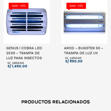
AÑADIR AL CARRITO
Sale! -22%
Sale! -32%
GENUS I COBRA LED
AROD – BUGSTER 30 –
2X30 – TRAMPA DE
TRAMPA DE LUZ UV
El
S/
1,250.00
LUZ PARA INSECTOS
El
precio
S/
850.00
El
S/
1,850.00
precio
original
precio
El
S/
1,450.00
actual
era:
original
precio
es:
S/ 1,250.00.
era:
actual
S/ 850.00.
S/ 1,850.00.
es:
S/ 1,450.00.
AÑADIR AL CARRITO
AÑADIR AL CARRITO
PRODUCTOS RELACIONADOS