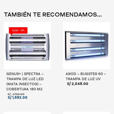
TAMBIÉN TE RECOMENDAMOS…
Sale! -6%
GENUS® | SPECTRA –
AROD – BUGSTER 60 –
TRAMPA DE LUZ LED
TRAMPA DE LUZ UV
S/
2,048.00
(MATA INSECTOS) –
COBERTURA 180 M2
El
S/
1,700.00
precio
El
S/
1,592.00
original
precio
era:
actual
AÑADIR AL CARRITO
S/ 1,700.00.
es:
S/ 1,592.00.