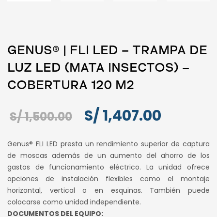
GENUS® | FLI LED – TRAMPA DE
LUZ LED (MATA INSECTOS) –
COBERTURA 120 M2
El
El
S/
1,407.00
S/
1,500.00
precio
precio
Genus® FLI LED presta un rendimiento superior de captura
original
actual
de moscas además de un aumento del ahorro de los
gastos de funcionamiento eléctrico. La unidad ofrece
era:
es:
opciones de instalación flexibles como el montaje
S/ 1,500.00.
S/ 1,407.
horizontal, vertical o en esquinas. También puede
colocarse como unidad independiente.
DOCUMENTOS DEL EQUIPO: