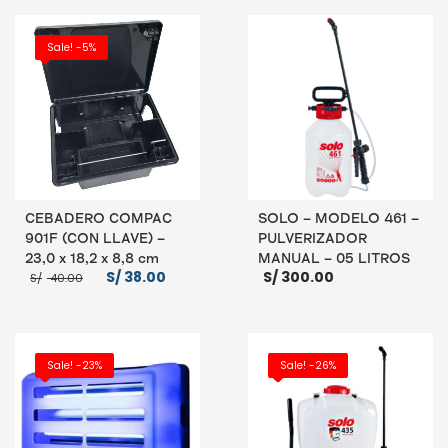
Sale! -5%
CEBADERO COMPAC
SOLO – MODELO 461 –
901F (CON LLAVE) –
PULVERIZADOR
23,0 x 18,2 x 8,8 cm
MANUAL – 05 LITROS
El
El
S/
38.00
S/
300.00
S/
40.00
precio
precio
original
actual
era:
es:
S/ 40.00.
S/ 38.00.
AÑADIR AL CARRITO
AÑADIR AL CARRITO
Sale! -23%
Sale! -26%