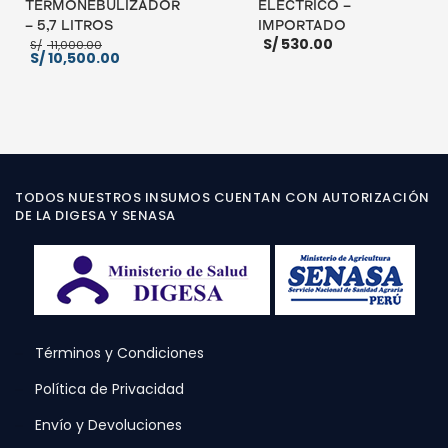
TERMONEBULIZADOR
ELÉCTRICO –
– 5,7 LITROS
IMPORTADO
El
S/
530.00
S/
11,000.00
precio
El
S/
10,500.00
original
precio
era:
actual
S/ 11,000.00.
es:
S/ 10,500.00.
AÑADIR AL CARRITO
AÑADIR AL CARRITO
TODOS NUESTROS INSUMOS CUENTAN CON AUTORIZACIÓN
DE LA DIGESA Y SENASA
Términos y Condiciones
Política de Privacidad
Envío y Devoluciones