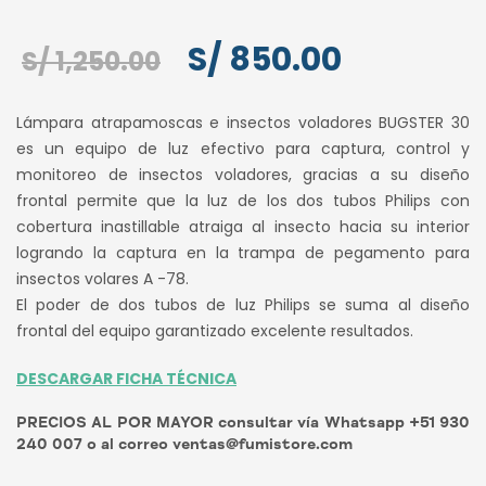
El
El
S/
850.00
S/
1,250.00
precio
precio
Lámpara atrapamoscas e insectos voladores BUGSTER 30
original
actual
es un equipo de luz efectivo para captura, control y
monitoreo de insectos voladores, gracias a su diseño
era:
es:
frontal permite que la luz de los dos tubos Philips con
S/ 1,250.00.
S/ 850.00.
cobertura inastillable atraiga al insecto hacia su interior
logrando la captura en la trampa de pegamento para
insectos volares A -78.
El poder de dos tubos de luz Philips se suma al diseño
frontal del equipo garantizado excelente resultados.
DESCARGAR FICHA TÉCNICA
PRECIOS AL POR MAYOR consultar vía Whatsapp +51 930
240 007 o al correo ventas@fumistore.com