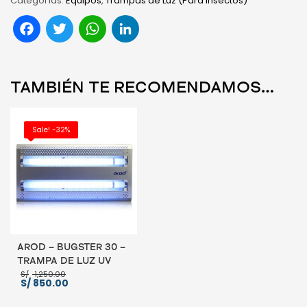
Categorías:
Equipos
,
Trampas de Luz (Para Insectos)
Facebook
Twitter
WhatsApp
LinkedIn
TAMBIÉN TE RECOMENDAMOS…
Sale! -32%
AROD – BUGSTER 30 –
TRAMPA DE LUZ UV
El
S/
1,250.00
El
precio
S/
850.00
precio
original
actual
era: