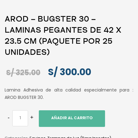
AROD – BUGSTER 30 –
LAMINAS PEGANTES DE 42 X
23.5 CM (PAQUETE POR 25
UNIDADES)
El
El
S/
300.00
S/
325.00
precio
precio
Lamina Adhesiva de alta calidad especialmente para :
original
actual
AROD BUGSTER 30.
era:
es:
S/ 325.00.
S/ 300.00.
AÑADIR AL CARRITO