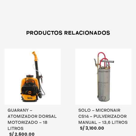
es:
S/ 1,250.00.
S/ 850.00.
AÑADIR AL CARRITO
PRODUCTOS RELACIONADOS
GUARANY –
SOLO – MICRONAIR
ATOMIZADOR DORSAL
CS14 – PULVERIZADOR
MOTORIZADO – 18
MANUAL – 13,6 LITROS
S/
3,100.00
LITROS
S/
2,600.00