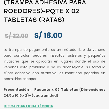
(TRAMPA ADHESIVA PARA
ROEDORES)-PQTE X 02
TABLETAS (RATAS)
El
El
S/
18.00
S/
22.00
precio
precio
La trampa de pegamento es un método libre de veneno
original
actual
para controlar roedores, insectos rastreros y pequeños
invasores que se aplicarán en lugares donde el uso de
era:
es:
venenos está prohibido o no es aconsejable. Su fórmula
S/ 22.00.
S/ 18.00.
súper adhesiva con atractivo los mantiene pegados sin
permitirles escapar
Presentación : Paquete x 02 Tabletas (Dimensiones
24,5 x 10,5 x 2)- (cada unidad).
DESCARGAR FICHA TÉCNICA