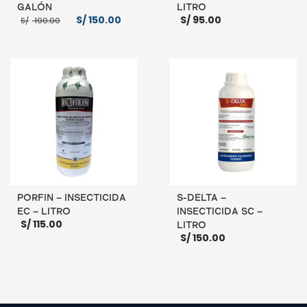
GALÓN
LITRO
El
El
S/
150.00
S/
95.00
S/
190.00
precio
precio
original
actual
era:
es:
S/ 190.00.
S/ 150.00.
AÑADIR AL CARRITO
LEER MÁS
PORFIN – INSECTICIDA
S-DELTA –
EC – LITRO
INSECTICIDA SC –
S/
115.00
LITRO
S/
150.00
LEER MÁS
AÑADIR AL CARRITO