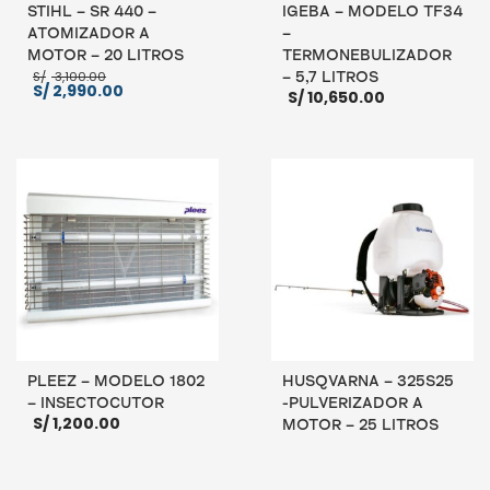
STIHL – SR 440 –
IGEBA – MODELO TF34
ATOMIZADOR A
–
MOTOR – 20 LITROS
TERMONEBULIZADOR
El
S/
3,100.00
– 5,7 LITROS
precio
El
S/
2,990.00
S/
10,650.00
original
precio
era:
actual
S/ 3,100.00.
es:
S/ 2,990.00.
AÑADIR AL CARRITO
AÑADIR AL CARRITO
PLEEZ – MODELO 1802
HUSQVARNA – 325S25
– INSECTOCUTOR
-PULVERIZADOR A
S/
1,200.00
MOTOR – 25 LITROS