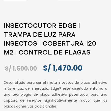
INSECTOCUTOR EDGE ǀ
TRAMPA DE LUZ PARA
INSECTOS ǀ COBERTURA 120
M2 ǀ CONTROL DE PLAGAS
El
El
S/
1,470.00
S/
1,500.00
precio
precio
Desarrollado para ser el mata insectos de placa adhesiva
original
actual
más eficaz del mercado, Edge® este diseñado entorno a
una tecnología de placa adhesiva patentada, para una
era:
es:
captura de insectos significativamente mayor que las
S/ 1,500.00.
S/ 1,470.
placas adhesivas tradicionales.