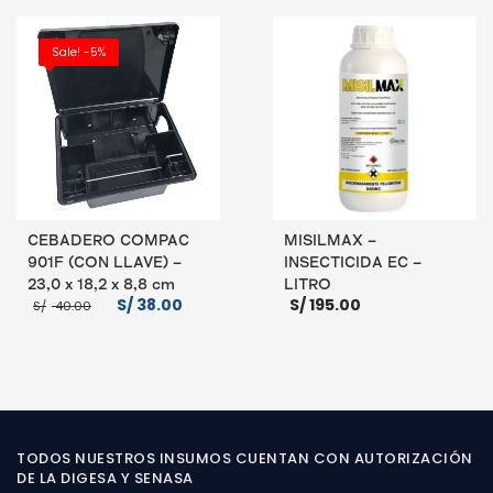
S/ 55.00.
S/ 45.00.
AÑADIR AL CARRITO
LEER MÁS
Sale! -5%
CEBADERO COMPAC
MISILMAX –
901F (CON LLAVE) –
INSECTICIDA EC –
23,0 x 18,2 x 8,8 cm
LITRO
El
El
S/
38.00
S/
195.00
S/
40.00
precio
precio
original
actual
era:
es:
S/ 40.00.
S/ 38.00.
AÑADIR AL CARRITO
AÑADIR AL CARRITO
TODOS NUESTROS INSUMOS CUENTAN CON AUTORIZACIÓN
DE LA DIGESA Y SENASA