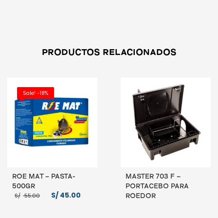
PRODUCTOS RELACIONADOS
Sale! -18%
ROE MAT – PASTA-
MASTER 703 F –
500GR
PORTACEBO PARA
El
El
S/
45.00
S/
55.00
ROEDOR
precio
precio
original
actual
era:
es: