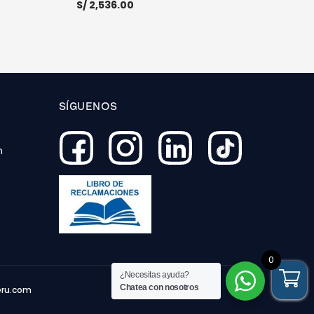
S/
2,536.00
E INFO
AÑADIR AL CARRITO
MORE INFO
SÍGUENOS
O
m
0
¿Necesitas ayuda?
Chatea con nosotros
ru.com