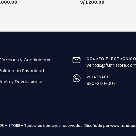
,000.00
S/
1,200.00
R AL CARRITO
MORE INFO
AÑADIR AL CARRITO
MOR
Términos y Condiciones
CORREO ELECTRÓNIC
ventas@fumistore.co
Política de Privacidad
WHATSAPP
Envío y Devoluciones
930-240-007
FUMISTORE - Todos los derechos reservados. Diseñado por
www.tandape