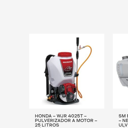
HONDA – WJR 4025T –
SM 
PULVERIZADOR A MOTOR –
– N
25 LITROS
ULV