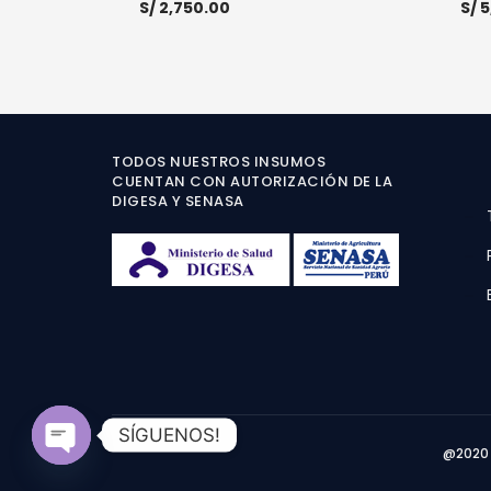
S/
2,750.00
S/
5
AÑADIR AL CARRITO
MORE INFO
AÑADI
TODOS NUESTROS INSUMOS
CUENTAN CON AUTORIZACIÓN DE LA
DIGESA Y SENASA
SÍGUENOS!
@2020 
Open
chaty