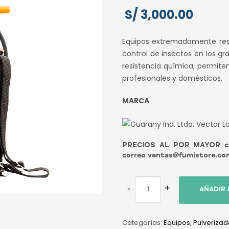
S/
3,000.00
Equipos extremadamente resis
control de insectos en los g
resistencia química, permite
profesionales y domésticos.
MARCA
PRECIOS AL POR MAYOR con
correo ventas@fumistore.co
AÑADIR 
Categorías:
Equipos
,
Pulveriza