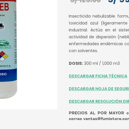
precio
Insecticida nebulizable for
origin
toxicidad azul (ligeramente
industrial. Actúa en el sis
era:
actividad de dispersión (ne
S/ 125
enfermedades endémicas com
con solventes.
DOSIS:
300 ml / 1,000 m3
DESCARGAR FICHA TÉCNICA
DESCARGAR HOJA DE SEGUR
DESCARGAR RESOLUCIÓN DI
PRECIOS AL POR MAYOR con
correo ventas@fumistore.co