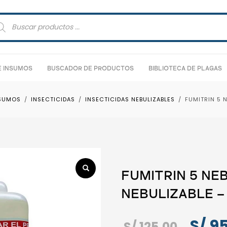
squeda
ductos
E INSUMOS
BUSCADOR DE PRODUCTOS
BIBLIOTECA DE PLAGAS
SUMOS
INSECTICIDAS
INSECTICIDAS NEBULIZABLES
FUMITRIN 5 
FUMITRIN 5 NEB
NEBULIZABLE –
El
S/
95
S/
125.00