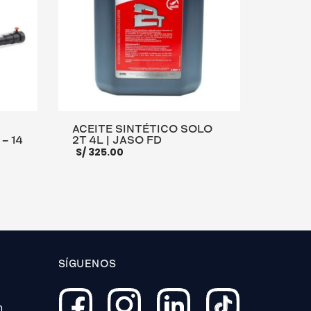
ACEITE SINTÉTICO SOLO
– 14
2T 4L | JASO FD
S/
325.00
AÑADIR AL CARRITO
MORE INFO
E INFO
SÍGUENOS
O
m