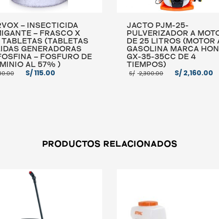
VOX – INSECTICIDA
JACTO PJM-25-
IGANTE – FRASCO X
PULVERIZADOR A MOT
 TABLETAS (TABLETAS
DE 25 LITROS (MOTOR 
IDAS GENERADORAS
GASOLINA MARCA HO
FOSFINA – FOSFURO DE
GX-35-35CC DE 4
MINIO AL 57% )
TIEMPOS)
El
El
El
E
S/
115.00
S/
2,160.00
30.00
S/
2,300.00
precio
precio
precio
original
actual
original
era:
es:
era:
e
S/ 130.00.
S/ 115.00.
S/ 2,300.00.
S
R AL CARRITO
MORE INFO
AÑADIR AL CARRITO
MOR
PRODUCTOS RELACIONADOS