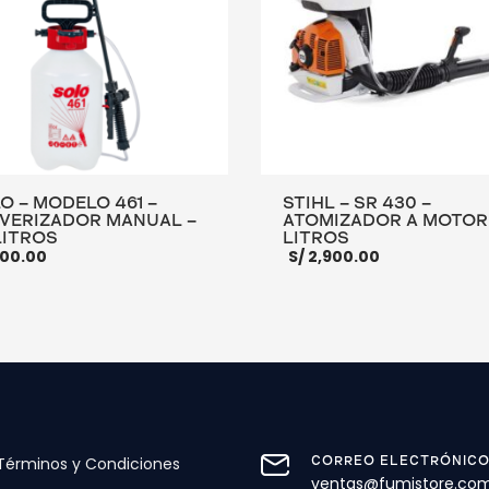
O – MODELO 461 –
STIHL – SR 430 –
VERIZADOR MANUAL –
ATOMIZADOR A MOTOR 
LITROS
LITROS
00.00
S/
2,900.00
R AL CARRITO
MORE INFO
AÑADIR AL CARRITO
MOR
Términos y Condiciones
CORREO ELECTRÓNIC
ventas@fumistore.co