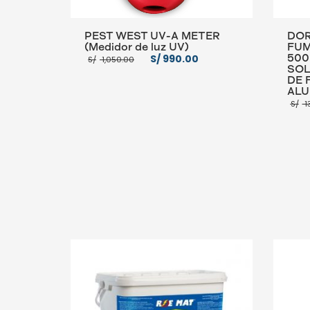
PEST WEST UV-A METER
DOR
(Medidor de luz UV)
FUM
El
El
S/
990.00
S/
1,050.00
500
precio
precio
SOL
original
actual
DE 
era:
es:
ALU
S/ 1,050.00.
S/ 990.00.
S/
1
AÑADIR AL CARRITO
MORE INFO
AÑADI