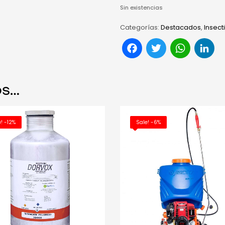
Sin existencias
Categorías:
Destacados
,
Insect
Facebook
Twitter
Wha
L
OS…
! -12%
Sale! -6%