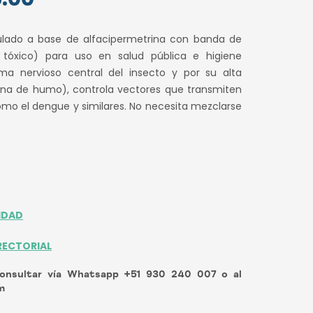
precio
mulado a base de alfacipermetrina con banda de
al
actual
 tóxico) para uso en salud pública e higiene
tema nervioso central del insecto y por su alta
es:
blina de humo), controla vectores que transmiten
.00.
S/ 95.00.
o el dengue y similares. No necesita mezclarse
IDAD
RECTORIAL
sultar vía Whatsapp +51 930 240 007 o al
m