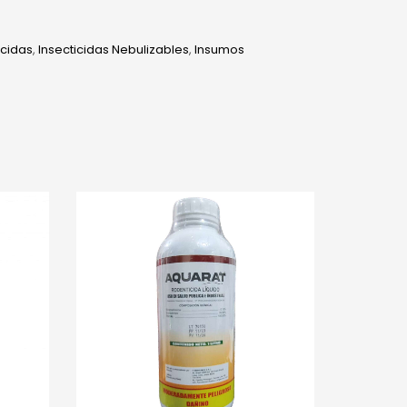
icidas
,
Insecticidas Nebulizables
,
Insumos
tsApp
inkedIn