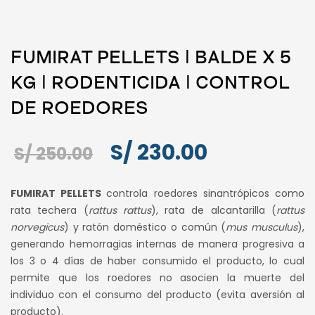
FUMIRAT PELLETS ǀ BALDE X 5
KG ǀ RODENTICIDA ǀ CONTROL
DE ROEDORES
El
El
S/
230.00
S/
250.00
precio
precio
FUMIRAT PELLETS
controla roedores sinantrópicos como
original
actual
rata techera (
rattus rattus
), rata de alcantarilla (
rattus
norvegicus
) y ratón doméstico o común (
mus musculus
),
era:
es:
generando hemorragias internas de manera progresiva a
S/ 250.00.
S/ 230.00.
los 3 o 4 días de haber consumido el producto, lo cual
permite que los roedores no asocien la muerte del
individuo con el consumo del producto (evita aversión al
producto).