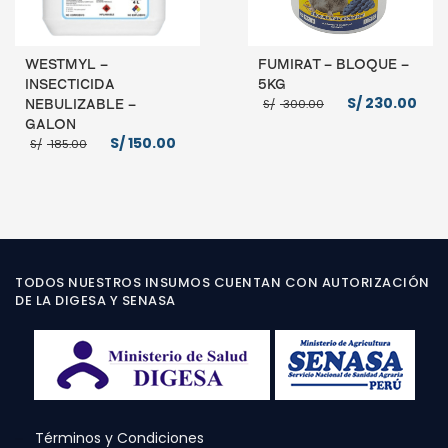
WESTMYL –
FUMIRAT – BLOQUE –
INSECTICIDA
5KG
El
El
S/
230.00
S/
300.00
NEBULIZABLE –
precio
pre
GALON
original
act
El
El
S/
150.00
era:
es:
S/
185.00
precio
precio
S/ 300.00.
S/ 
original
actual
era:
es:
AÑADIR AL CARRITO
S/ 185.00.
S/ 150.00.
AÑADIR AL CARRITO
TODOS NUESTROS INSUMOS CUENTAN CON AUTORIZACIÓN
DE LA DIGESA Y SENASA
Términos y Condiciones