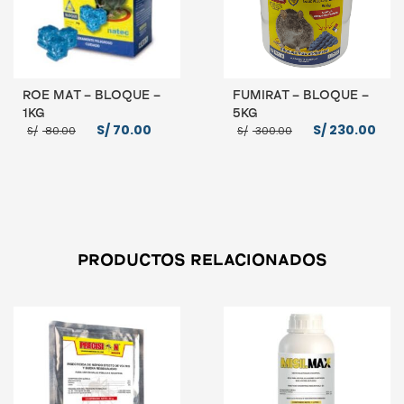
ROE MAT – BLOQUE –
FUMIRAT – BLOQUE –
1KG
5KG
El
El
El
El
S/
70.00
S/
230.00
S/
80.00
S/
300.00
precio
precio
precio
pre
original
actual
original
act
era:
es:
era:
es:
S/ 80.00.
S/ 70.00.
S/ 300.00.
S/ 
AÑADIR AL CARRITO
AÑADIR AL CARRITO
PRODUCTOS RELACIONADOS