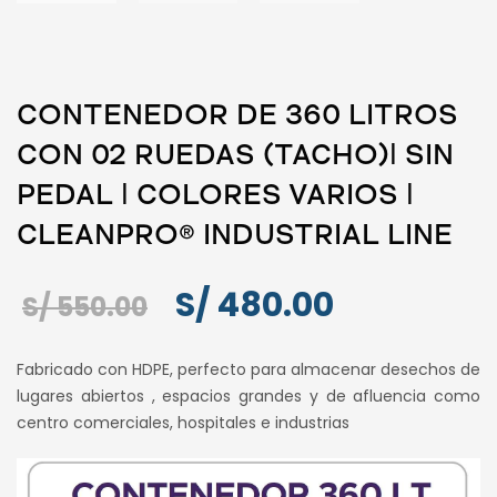
CONTENEDOR DE 360 LITROS
CON 02 RUEDAS (TACHO)ǀ SIN
PEDAL ǀ COLORES VARIOS ǀ
CLEANPRO® INDUSTRIAL LINE
El
El
S/
480.00
S/
550.00
precio
precio
Fabricado con HDPE, perfecto para almacenar desechos de
original
actual
lugares abiertos , espacios grandes y de afluencia como
centro comerciales, hospitales e industrias
era:
es:
S/ 550.00.
S/ 480.00.