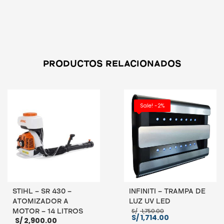
PRODUCTOS RELACIONADOS
Sale! -2%
STIHL – SR 430 –
INFINITI – TRAMPA DE
ATOMIZADOR A
LUZ UV LED
El
S/
1,750.00
MOTOR – 14 LITROS
precio
El
S/
1,714.00
S/
2,900.00
original
precio