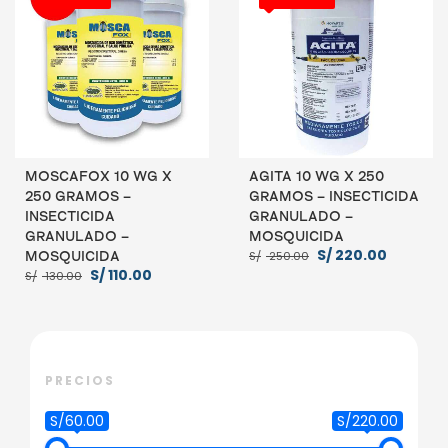
MOSCAFOX 10 WG X
AGITA 10 WG X 250
250 GRAMOS –
GRAMOS – INSECTICIDA
INSECTICIDA
GRANULADO –
GRANULADO –
MOSQUICIDA
El
El
S/
220.00
S/
250.00
MOSQUICIDA
precio
precio
El
El
S/
110.00
S/
130.00
original
actual
precio
precio
era:
es:
original
actual
S/ 250.00.
S/ 220.0
era:
es:
S/ 130.00.
S/ 110.00.
AÑADIR AL CARRITO
AÑADIR AL CARRITO
PRECIOS
S/60.00
S/220.00