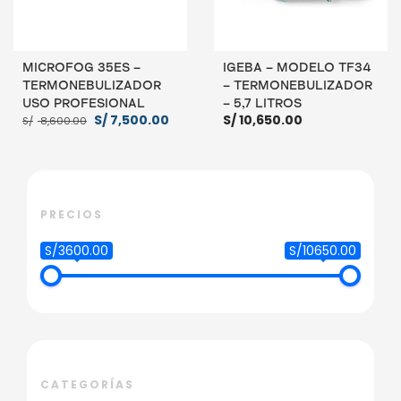
MICROFOG 35ES –
IGEBA – MODELO TF34
TERMONEBULIZADOR
– TERMONEBULIZADOR
USO PROFESIONAL
– 5,7 LITROS
El
El
S/
7,500.00
S/
10,650.00
S/
8,600.00
precio
precio
original
actual
era:
es:
S/ 8,600.00.
S/ 7,500.00.
AÑADIR AL CARRITO
AÑADIR AL CARRITO
PRECIOS
S/3600.00
S/10650.00
CATEGORÍAS