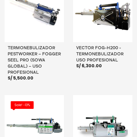
TERMONEBULIZADOR
VECTOR FOG-H200 -
PESTWORKER – FOGGER
TERMONEBULIZADOR
SEEL PRO (SOWA
USO PROFESIONAL
S/
6,300.00
GLOBAL) – USO
PROFESIONAL
S/
5,500.00
AÑADIR AL CARRITO
AÑADIR AL CARRITO
Sale! -13%