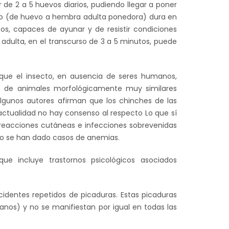
r de 2 a 5 huevos diarios, pudiendo llegar a poner
pleto (de huevo a hembra adulta ponedora) dura en
os, capaces de ayunar y de resistir condiciones
adulta, en el transcurso de 3 a 5 minutos, puede
que el insecto, en ausencia de seres humanos,
s de animales morfológicamente muy similares
lgunos autores afirman que los chinches de las
 actualidad no hay consenso al respecto Lo que sí
 (reacciones cutáneas e infecciones sobrevenidas
po se han dado casos de anemias.
ue incluye trastornos psicológicos asociados
dentes repetidos de picaduras. Estas picaduras
os) y no se manifiestan por igual en todas las