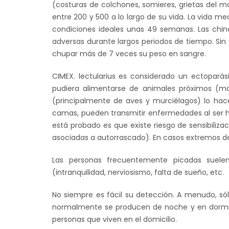
(costuras de colchones, somieres, grietas del mob
entre 200 y 500 a lo largo de su vida. La vida m
condiciones ideales unas 49 semanas. Las chinc
adversas durante largos periodos de tiempo. Sin
chupar más de 7 veces su peso en sangre.
CIMEX. lectularius es considerado un ectopar
pudiera alimentarse de animales próximos (m
(principalmente de aves y murciélagos) lo hac
camas, pueden transmitir enfermedades al ser hum
está probado es que existe riesgo de sensibiliz
asociadas a autorrascado). En casos extremos d
Las personas frecuentemente picadas suelen 
(intranquilidad, nerviosismo, falta de sueño, etc.
No siempre es fácil su detección. A menudo, s
normalmente se producen de noche y en dormito
personas que viven en el domicilio.