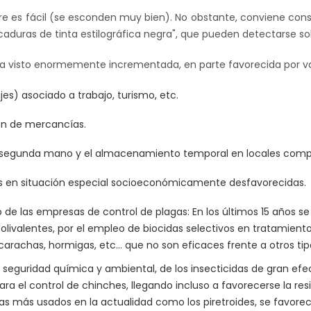
pre es fácil (se esconden muy bien). No obstante, conviene cons
caduras de tinta estilográfica negra", que pueden detectarse sob
 ha visto enormemente incrementada, en parte favorecida por va
s) asociado a trabajo, turismo, etc.
ión de mercancías.
e segunda mano y el almacenamiento temporal en locales compa
as en situación especial socioeconómicamente desfavorecidas.
de las empresas de control de plagas: En los últimos 15 años s
olivalentes, por el empleo de biocidas selectivos en tratamiento
arachas, hormigas, etc… que no son eficaces frente a otros tip
y seguridad química y ambiental, de los insecticidas de gran ef
ara el control de chinches, llegando incluso a favorecerse la re
das más usados en la actualidad como los piretroides, se favorec