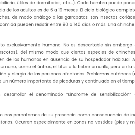
iliario, útiles de dormitorios, etc...). Cada hembra puede pone
edia de los adultos es de 6 a 19 meses. El ciclo biológico com
hes, de modo análogo a las garrapatas, son insectos coriáce
 comida pueden resistir entre 80 a 140 días o más. Una chinche 
ásito exclusivamente humano. No es descartable sin embargo 
ascotas), del mismo modo que ciertas especies de chinche
en de los humanos en ausencia de su hospedador habitual. A
ano, como el ántrax, el tifus o la fiebre amarilla, pero en la
ación y alergia de las personas afectadas. Problemas cutáneos
e un número importante de picaduras y continuado en el tiem
desarrollar el denominado “síndrome de sensibilización” q
ólo nos percatamos de su presencia como consecuencia de inci
rios. Ocurren especialmente en zonas no vestidas (pies y man