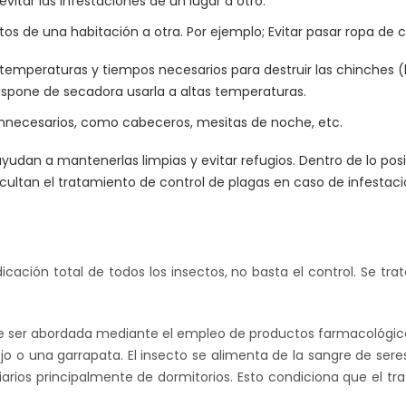
vitar las infestaciones de un lugar a otro.
ctos de una habitación a otra. Por ejemplo; Evitar pasar ropa de
temperaturas y tiempos necesarios para destruir las chinches 
ispone de secadora usarla a altas temperaturas.
innecesarios, como cabeceros, mesitas de noche, etc.
yudan a mantenerlas limpias y evitar refugios. Dentro de lo posi
icultan el tratamiento de control de plagas en caso de infestaci
dicación total de todos los insectos, no basta el control. Se t
de ser abordada mediante el empleo de productos farmacológicos
jo o una garrapata. El insecto se alimenta de la sangre de s
arios principalmente de dormitorios. Esto condiciona que el tr